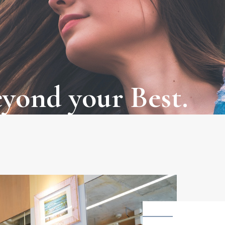
eyond
your
Best.